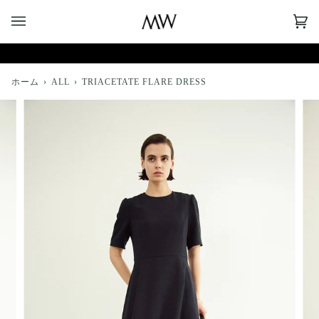
コ
ン
CA
(0)
テ
ン
ツ
へ
ホーム
›
ALL
›
TRIACETATE FLARE DRESS
ス
キ
ッ
プ