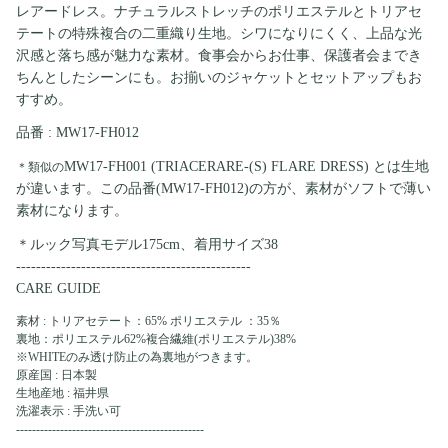
レアードレス。
ナチュラルストレッチのポリエステルとトリアセ
テートの特殊複合の二重織り生地。
シワになりにくく、上品な光
沢感と落ち感が魅力な素材。
食事会からお仕事、保護者会までき
ちんとしたシーンにも。
お揃いのジャケットとセットアップもお
すすめ。
品番 :
MW17-FH012
MW17-FH001 (TRIACERARE-(S) FLARE DRESS) とは生地
＊類似の
が違います。この品番(MW17-FH012)の方が、素材がソフトで薄い
素材になります。
＊ルック写真モデル175cm、着用サイズ38
-----------------------------------------------
CARE GUIDE
素材 : トリアセテート：65% ポリエステル ：35％
裏地：ポリエステル62%複合繊維(ポリエステル)38%
※WHITEのみ透け防止の為裏地がつきます。
原産国 : 日本製
生地産地 : 福井県
洗濯表示 : 手洗い可
-----------------------------------------------