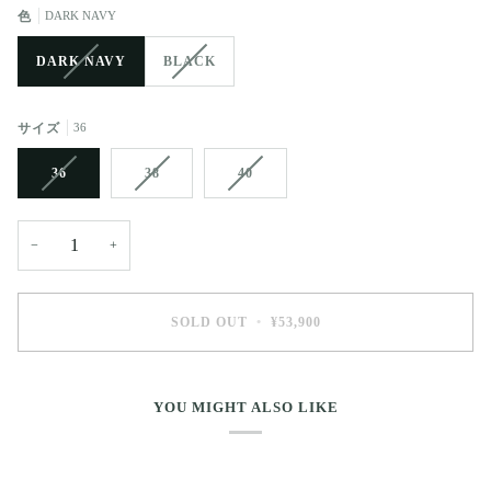
色
DARK NAVY
DARK NAVY
BLACK
サイズ
36
36
38
40
−
+
SOLD OUT
•
¥53,900
YOU MIGHT ALSO LIKE