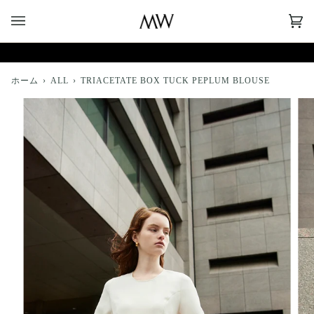
コ
ン
CA
(0)
テ
ン
ツ
へ
ホーム
›
ALL
›
TRIACETATE BOX TUCK PEPLUM BLOUSE
ス
キ
ッ
プ