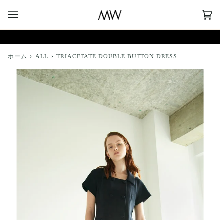
コ
ン
CA
(0)
テ
ン
ツ
へ
ホーム
›
ALL
›
TRIACETATE DOUBLE BUTTON DRESS
ス
キ
ッ
プ