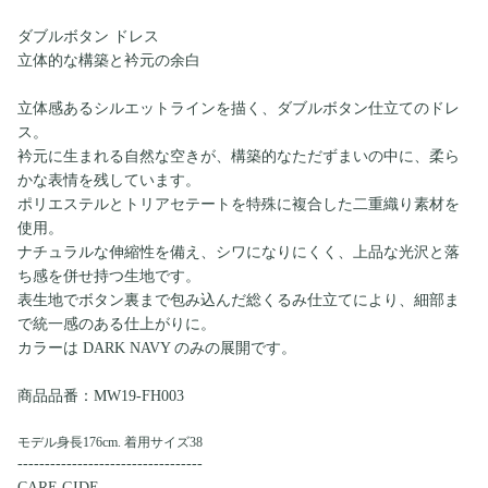
ダブルボタン ドレス
立体的な構築と衿元の余白
立体感あるシルエットラインを描く、ダブルボタン仕立てのドレ
ス。
衿元に生まれる自然な空きが、構築的なただずまいの中に、柔ら
かな表情を残しています。
ポリエステルとトリアセテートを特殊に複合した二重織り素材を
使用。
ナチュラルな伸縮性を備え、シワになりにくく、上品な光沢と落
ち感を併せ持つ生地です。
表生地でボタン裏まで包み込んだ総くるみ仕立てにより、細部ま
で統一感のある仕上がりに。
カラーは DARK NAVY のみの展開です。
商品品番：MW19-FH003
モデル身長176cm. 着用サイズ38
----------------------------------
CARE GIDE